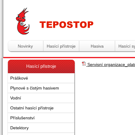
Tepostop - www.hasici-pristro
Novinky
Hasící přístroje
Hasiva
Hasící 
Servisní organizace_pla
Hasící přistroje
Práškové
Plynové s čistým hasivem
Vodní
Ostatní hasící přístroje
Příslušenství
Detektory