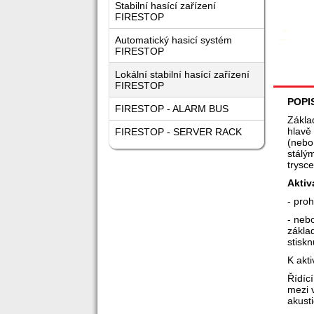
Stabilní hasící zařízení
FIRESTOP
Automatický hasicí systém
FIRESTOP
Lokální stabilní hasící zařízení
FIRESTOP
POPI
FIRESTOP - ALARM BUS
Zákla
hlavě
FIRESTOP - SERVER RACK
(nebo
stálý
trysce
Aktiv
- proh
- neb
zákla
stiskn
K a
kt
Řídíc
mezi v
akust