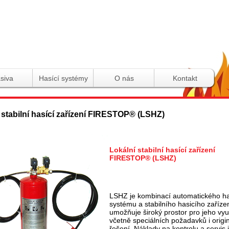
i-pristroje.com
siva
Hasící systémy
O nás
Kontakt
 stabilní hasící zařízení FIRESTOP® (LSHZ)
Lokální stabilní hasící zařízení
FIRESTOP® (LSHZ)
LSHZ je kombinací automatického ha
systému a stabilního hasicího zařízen
umožňuje široký prostor pro jeho využ
včetně speciálních požadavků i origi
řešení. Náklady na kontrolu a servis 