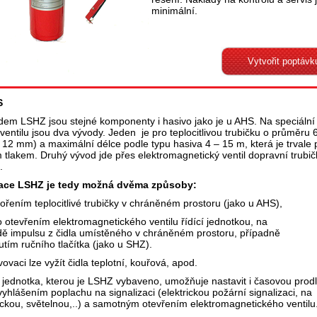
minimální.
Vytvořit poptávk
S
dem LSHZ jsou stejné komponenty i hasivo jako je u AHS. Na speciální
 ventilu jsou dva vývody. Jeden je pro teplocitlivou trubičku o průměru
 12 mm) a maximální délce podle typu hasiva 4 – 15 m, která je trvale
m tlakem. Druhý vývod jde přes elektromagnetický ventil dopravní trubi
.
ace LSHZ je tedy možná dvěma způsoby:
ořením teplocitlivé trubičky v chráněném prostoru (jako u AHS),
o otevřením elektromagnetického ventilu řídící jednotkou, na
dě impulsu z čidla umístěného v chráněném prostoru, případně
utím ručního tlačítka (jako u SHZ).
ivovaci lze vyžít čidla teplotní, kouřová, apod.
í jednotka, kterou je LSHZ vybaveno, umožňuje nastavit i časovou prod
yhlášením poplachu na signalizaci (elektrickou požární signalizaci, na
ickou, světelnou,..) a samotným otevřením elektromagnetického ventilu