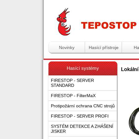
Tepostop - www.hasic
Novinky
Hasící přístroje
Ha
Hasící systémy
Lokální
FIRESTOP - SERVER
STANDARD
FIRESTOP - FilterMaX
Protipožární ochrana CNC strojů
FIRESTOP - SERVER PROFI
SYSTÉM DETEKCE A ZHÁŠENÍ
JISKER