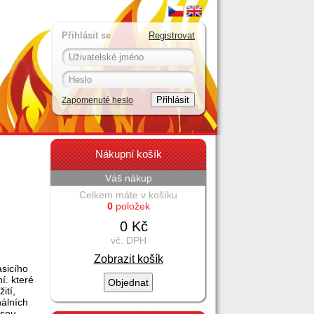
Přihlásit se
Registrovat
Zapomenuté heslo
Nákupní košík
Váš nákup
Celkem máte v košíku
0
položek
0 Kč
vč. DPH
Zobrazit košík
sicího
í. které
ití,
nálních
jsou