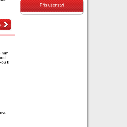
Příslušenství
u
 6 mm
 pod
čkou k
levu
.